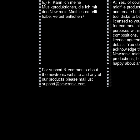
6.) F: Kann ich meine
A: Yes, of cour
Musikproduktionen, die ich mit
midifile produc
den Newtronic Midifiles erstellt
and create bett
habe, veroeffentlichen?
tool disks to b
licensed to yo
for commercial
purposes withi
compositions. 
licence agreeme
details. You do
acknowledge t
Newtronic midif
productions, b
happy about an
For support & comments about
the newtronic website and any of
our products please mail us:
support@newtronic.com