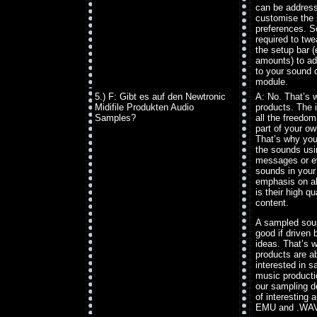
can be address
customise the 
preferences. 
required to twe
the setup bar (
amounts) to ad
to your sound 
module.
5.) F: Gibt es auf den Newtronic
A: No. That’s w
Midifile Produkten Audio
products. The i
Samples?
all the freedo
part of your ow
That’s why you
the sounds us
messages or e
sounds in your
emphasis on all
is their high q
content.
A sampled sou
good if driven 
ideas. That’s w
products are ab
interested in s
music producti
our sampling d
of interesting 
EMU and .WA