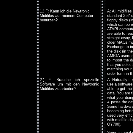
1.) F: Kann ich die Newtronic
A: All midifile
Midifiles auf meinem Computer
standard 3.5" 
benutzen?
floppy disks 
which can be r
ATARI comput
are able to rea
straight away,
older MACs mu
Exchange to im
the disk (in th
AMIGA users 
to import the 
that you selec
matching your
order form in t
2.) F: Brauche ich spezielle
A: Naturally i
Software um mit den Newtronic
use a software
Midifiles zu arbeiten?
able to get the
data. You are t
what your doin
& paste the dat
Some hardware
becoming bett
used very effic
with midifile d
QY700).
Some internal 