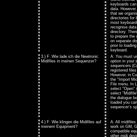
keyboards can 
data. However,
that we organis
directories for
most keyboards
recognise data 
directory. There
to prepare the 
on separate di
prior to loadin
keyboard.
3.) F: Wie lade ich die Newtronic
A: You must us
Midifiles in meinen Sequenzer?
option in your
sequencers (Cak
registered file
However, in C
the "Import Midi
File menu. In 
select "Open" 
select "Midifile
the dialogue b
loaded you can 
sequencer’s spe
4.) F: Wie klingen die Midifiles auf
A: All midifile
meinem Equipment?
work on GM, 
compatible equ
other midi devi