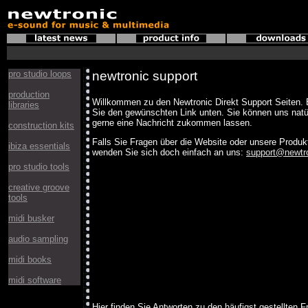
pro studio loops
newtronic support
production
Willkommen zu den Newtronic Direkt Support Seiten. B
libraries
Sie den gewünschten Link unten. Sie können uns natü
gerne eine Nachricht zukommen lassen.
construction kits
Falls Sie Fragen über die Website oder unsere Produ
ibiza essentials
wenden Sie sich doch einfach an uns:
support@newtr
pro studio tools
creative groove
tools
midi busker
audio sampling
midi books
midi software
Hier finden Sie Antworten zu den häufigst gestellten F