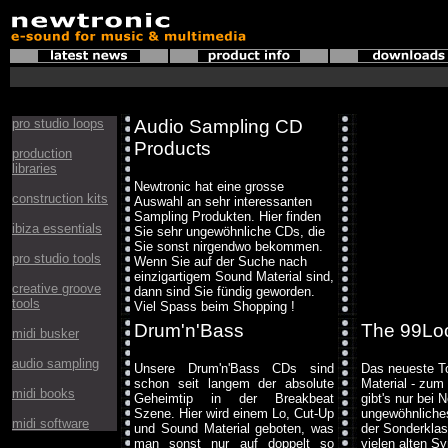
pro studio loops
Audio Sampling CD
Products
production
libraries
Newtronic hat eine grosse
construction kits
Auswahl an sehr interessanten
Sampling Produkten. Hier finden
ibiza essentials
Sie sehr ungewöhnliche CDs, die
Sie sonst nirgendwo bekommen.
pro studio tools
Wenn Sie auf der Suche nach
einzigartigem Sound Material sind,
creative groove
dann sind Sie fündig geworden.
tools
Viel Spass beim Shopping !
Drum'n'Bass
The 99Loo
midi busker
audio sampling
Unsere Drum'n'Bass CDs sind
Das neueste T
schon seit langem der absolute
Material - zum
midi books
Geheimtip in der Breakbeat
gibt's nur bei 
Szene. Hier wird einem Lo, Cut-Up
ungewöhnliche
midi software
und Sound Material geboten, was
der Sonderklas
man sonst nur auf doppelt so
vielen alten S