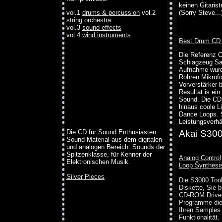
keinen Gitaris
vol.1
drums & percussion
vol.2
(Sorry Steve...
string orchestra
vol.3
sound effects
vol.4
wind instruments
Best Drum CD
Die Referenz C
Schlagzeug Sa
Aufnahme wurd
Röhren Mikrof
Vorverstärker 
Resultat is ein
Sound. Die CD 
hinaus coole 
Dance Loops. 
Leistungsverhäl
Die CD für Sound Enthusiasten.
Akai S300
Sound Material aus dem digitalen
und analogen Bereich. Sounds der
Spitzenklasse, für Kenner der
Analog Control
Elektronischen Musik.
Loop Synthesi
Silver Pieces
Die S3000 Tools
Diskette, Sie 
CD-ROM Drive 
Programme dies
Ihren Samples
Funktionalität