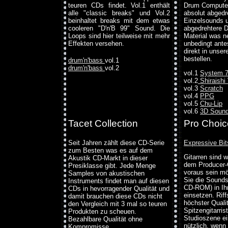
teuren CDs findet. Vol.1 enthält
Drum Computern
alle "classic breaks" und Vol.2
absolut abgedr
beinhaltet breaks mit dem etwas
Einzelsounds 
cooleren "D'n'B 99" Sound. Die
abgedrehtere 
Loops sind hier teilweise mit mehr
Material was n
Effekten versehen.
unbedingt ante
direkt in unse
bestellen.
drum'n'bass
vol.1
drum'n'bass
vol.2
vol.1
System 
vol.2
Shiraishi
vol.3
Scratch
vol.4
PPG
vol.5
Chu-Lip
vol.6
3D Soun
Tacet Collection
Pro Choic
Seit Jahren zählt diese CD-Serie
Expressive Bit
zum Besten was es auf dem
Gitarren sind 
Akustik CD-Markt in dieser
dem Producer-C
Presiklasse gibt. Jede Menge
voraus sein mö
Samples von akustischen
Sie die Sound
Instruments findet man auf diesen
CD-ROM) in Ih
CDs in hevorragender Qualität und
einsetzen. Riff
damit brauchen diese CDs nicht
höchster Quali
den Vergleich mit 3 mal so teuren
Spitzengitarri
Produkten zu scheuen.
Studioszene ei
Bezahlbare Qualität ohne
nützlich, wenn
Kompromisse.